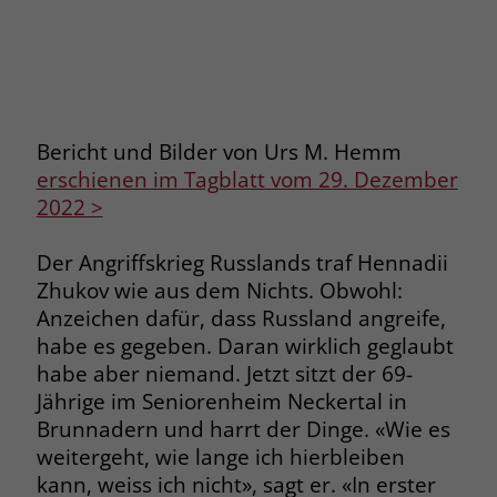
Polt
Kilo
Name
PHPSESSID
ist 
und 
Anbieter
stiftung-liebenau.ch
Bericht und Bilder von Urs M. Hemm
Laufzeit
Session
erschienen im Tagblatt vom 29. Dezember
Behält die Zustände des Benutzers bei
2022 >
Zweck
allen Seitenanfragen bei.
Der Angriffskrieg Russlands traf Hennadii
Zhukov wie aus dem Nichts. Obwohl:
Name
cookie_optin
Anzeichen dafür, dass Russland angreife,
Anbieter
www.stiftung-liebenau.ch
habe es gegeben. Daran wirklich geglaubt
habe aber niemand. Jetzt sitzt der 69-
Laufzeit
1 Monat
Jährige im Seniorenheim Neckertal in
Brunnadern und harrt der Dinge. «Wie es
Behält die Zustimmung des Benutzers
Zweck
weitergeht, wie lange ich hierbleiben
zum Cookie Opt-In
kann, weiss ich nicht», sagt er. «In erster