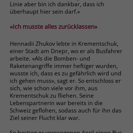
Linie aber bin ich dankbar, dass ich
Name
__cf_bm
überhaupt hier sein darf.»
Anbieter
.fonts.net
«Ich musste alles zurücklassen»
Laufzeit
30 Minuten
Hennadii Zhukov lebte in Krementschuk,
This cookie, set by Cloudflare, is used to
einer Stadt am Dnepr, wo er als Busfahrer
Zweck
support Cloudflare Bot Management.
arbeite. «Als die Bomben- und
Raketenangriffe immer heftiger wurden,
wusste ich, dass es zu gefährlich wird und
ich gehen muss», sagt er. So entschloss er
sich, wie schon viele vor ihm, aus
Krementschuk zu fliehen. Seine
Lebenspartnerin war bereits in die
Schweiz geflohen, sodass auch für ihn das
Ziel seiner Flucht klar war.
So bestieg er vergangenen April einen Bus