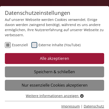
Datenschutzeinstellungen
Auf unserer Webseite werden Cookies verwendet. Einige
davon werden zwingend benötigt, während es uns andere
ermöglichen, Ihre Nutzererfahrung auf unserer Webseite zu
verbessern.
Essenziell
Externe Inhalte (YouTube)
29.12.2022
<<Ich kann es einfach nicht
Alle akzeptieren
verstehen>>:
Speichern & schließen
BRUNNADERN: Als seine Heimatstadt
Nur essenzielle Cookies akzeptieren
Krementschuk im April bombardiert
wurde, entschloss sich Hennadii Zhukov
Weitere Informationen anzeigen
zur Flucht. Heute lebt der Ukrainer im
Essenziell
Seniorenheim Neckertal und singt und
Essenzielle Cookies werden für grundlegende Funktionen
Impressum
|
Datenschutz