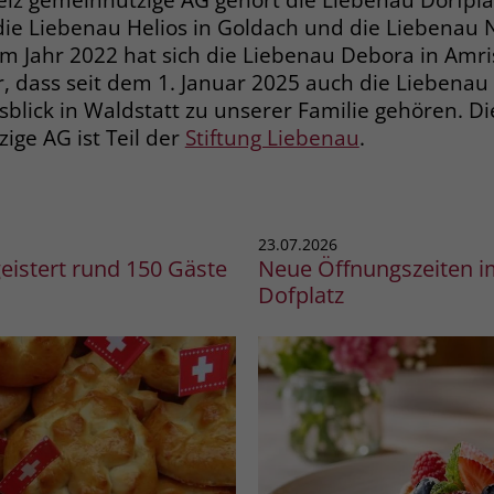
Name
__cf_bm
die Liebenau Helios in Goldach und die Liebenau N
 Jahr 2022 hat sich die Liebenau Debora in Amris
Anbieter
.fonts.net
r, dass seit dem 1. Januar 2025 auch die Liebena
Laufzeit
30 Minuten
sblick in Waldstatt zu unserer Familie gehören. D
ige AG ist Teil der
Stiftung Liebenau
.
This cookie, set by Cloudflare, is used to
Zweck
support Cloudflare Bot Management.
23.07.2026
geistert rund 150 Gäste
Neue Öffnungszeiten i
Dofplatz