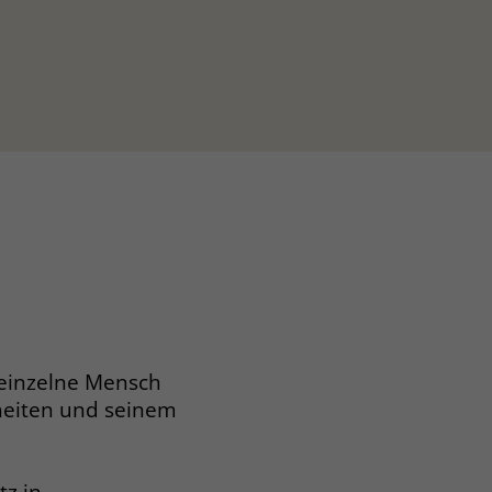
 einzelne Mensch
heiten und seinem
z in