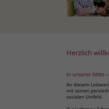
Herzlich wil
In unserer Mitte
An diesem Leitwort
mit seinen persön
sozialen Umfeld.
Zur Liebenau Schwe