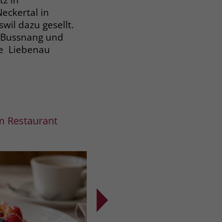
eckertal in
wil dazu gesellt.
u Bussnang und
ie Liebenau
22.07.2026
m Restaurant
Lebensfreude durch Aktivi