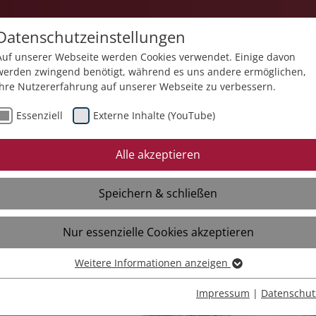
Datenschutzeinstellungen
Auf unserer Webseite werden Cookies verwendet. Einige davon
werden zwingend benötigt, während es uns andere ermöglichen,
Ihre Nutzererfahrung auf unserer Webseite zu verbessern.
e
Standorte
Über uns
Aktuelles
Essenziell
Externe Inhalte (YouTube)
Alle akzeptieren
Speichern & schließen
Nur essenzielle Cookies akzeptieren
Weitere Informationen anzeigen
Essenziell
chweiz
Essenzielle Cookies werden für grundlegende Funktionen der
Impressum
|
Datenschut
Webseite benötigt. Dadurch ist gewährleistet, dass die Webseite