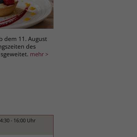
AMRISWIL: Aktivierung brin
 dem 11. August
den Alltag und schafft Raum
ngszeiten des
Begegnung, Freude und per
usgeweitet.
mehr >
Erfolgserlebnisse. Mit indiv
14:30
- 16:00
Uhr