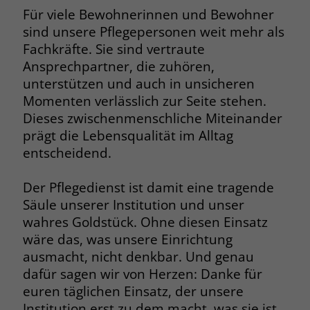
Für viele Bewohnerinnen und Bewohner
Name
__cf_bm
sind unsere Pflegepersonen weit mehr als
Fachkräfte. Sie sind vertraute
Anbieter
.fonts.net
Ansprechpartner, die zuhören,
Laufzeit
30 Minuten
unterstützen und auch in unsicheren
Momenten verlässlich zur Seite stehen.
This cookie, set by Cloudflare, is used to
Dieses zwischenmenschliche Miteinander
Zweck
support Cloudflare Bot Management.
prägt die Lebensqualität im Alltag
entscheidend.
Der Pflegedienst ist damit eine tragende
Säule unserer Institution und unser
wahres Goldstück. Ohne diesen Einsatz
wäre das, was unsere Einrichtung
ausmacht, nicht denkbar. Und genau
dafür sagen wir von Herzen: Danke für
euren täglichen Einsatz, der unsere
Institution erst zu dem macht, was sie ist.