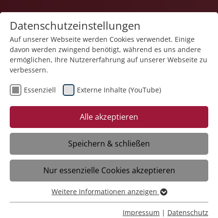
Datenschutzeinstellungen
Auf unserer Webseite werden Cookies verwendet. Einige
davon werden zwingend benötigt, während es uns andere
ermöglichen, Ihre Nutzererfahrung auf unserer Webseite zu
verbessern.
Essenziell
Externe Inhalte (YouTube)
27.03.2026
Ihre Fürsorge ist täglich Gold
Alle akzeptieren
wert
Speichern & schließen
AMRISWIL: Am Morgen ein Lächeln im
Nur essenzielle Cookies akzeptieren
Türrahmen, eine ruhige Stimme beim
ersten Gespräch – so zeigt unser
Weitere Informationen anzeigen
Pflegedienst, was echte Fürsorge
Essenziell
bedeutet. Wir begleiten Menschen
Essenzielle Cookies werden für grundlegende Funktionen
Impressum
|
Datenschutz