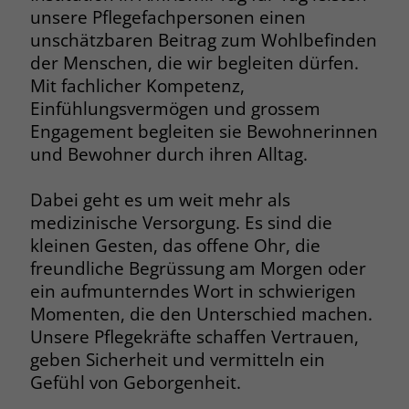
unsere Pflegefachpersonen einen
unschätzbaren Beitrag zum Wohlbefinden
Name
PHPSESSID
der Menschen, die wir begleiten dürfen.
Mit fachlicher Kompetenz,
Anbieter
stiftung-liebenau.ch
Einfühlungsvermögen und grossem
Laufzeit
Session
Engagement begleiten sie Bewohnerinnen
und Bewohner durch ihren Alltag.
Behält die Zustände des Benutzers bei
Zweck
allen Seitenanfragen bei.
Dabei geht es um weit mehr als
medizinische Versorgung. Es sind die
Name
cookie_optin
kleinen Gesten, das offene Ohr, die
freundliche Begrüssung am Morgen oder
Anbieter
www.stiftung-liebenau.ch
ein aufmunterndes Wort in schwierigen
Momenten, die den Unterschied machen.
Laufzeit
1 Monat
Unsere Pflegekräfte schaffen Vertrauen,
geben Sicherheit und vermitteln ein
Behält die Zustimmung des Benutzers
Zweck
zum Cookie Opt-In
Gefühl von Geborgenheit.