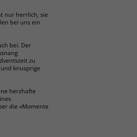
 nur herrlich, sie
en bei uns ein
ch bei. Der
ussnang
ventszeit zu
n und knusprige
ne herzhafte
ines
über die «Momente