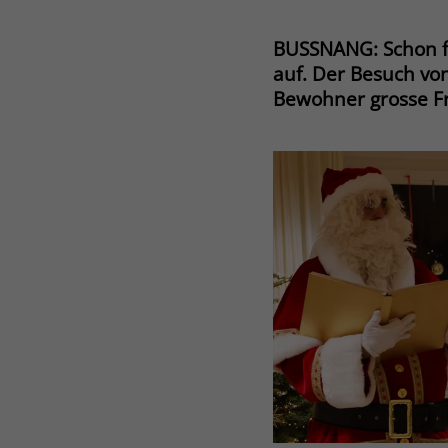
BUSSNANG: Schon f
auf. Der Besuch v
Bewohner grosse F