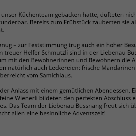
Name
PHPSESSID
e unser Küchenteam gebacken hatte, dufteten nicht
nderbar. Bereits zum Frühstück zauberten sie all
Anbieter
stiftung-liebenau.ch
t.
Laufzeit
Session
enug – zur Feststimmung trug auch ein hoher Besu
Behält die Zustände des Benutzers bei allen
Zweck
n treuer Helfer Schmutzli sind in der Liebenau B
Seitenanfragen bei.
m mit den Bewohnerinnen und Bewohnern die Ad
ten natürlich auch Leckereien: frische Mandarine
Name
cookie_optin
überreicht vom Samichlaus.
Anbieter
www.stiftung-liebenau.ch
der Anlass mit einem gemütlichen Abendessen. Ei
eine Wienerli bildeten den perfekten Abschluss e
Laufzeit
1 Monat
ges. Das Team der Liebenau Bussnang freut sich 
ht allen eine besinnliche Adventszeit!
Behält die Zustimmung des Benutzers zum
Zweck
Cookie Opt-In