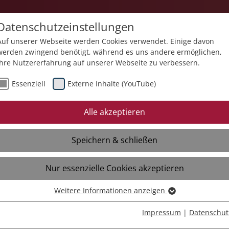
Datenschutzeinstellungen
Auf unserer Webseite werden Cookies verwendet. Einige davon
werden zwingend benötigt, während es uns andere ermöglichen,
Ihre Nutzererfahrung auf unserer Webseite zu verbessern.
e
Standorte
Über uns
Aktuelles
Essenziell
Externe Inhalte (YouTube)
Neues
Mediathek
Termine
Alle akzeptieren
Liebenau Schweiz
Speichern & schließen
Stiftung Liebenau
Nur essenzielle Cookies akzeptieren
Weitere Informationen anzeigen
Essenziell
Essenzielle Cookies werden für grundlegende Funktionen der
Impressum
|
Datenschut
d Grittibänz – mit Herz
Webseite benötigt. Dadurch ist gewährleistet, dass die Webseite