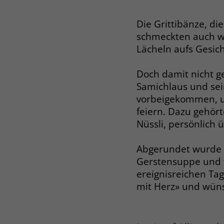
Die Grittibänze, di
schmeckten auch wu
Lächeln aufs Gesich
Doch damit nicht g
Samichlaus und sei
vorbeigekommen, u
feiern. Dazu gehör
Nüssli, persönlich 
Abgerundet wurde 
Gerstensuppe und f
ereignisreichen Ta
mit Herz» und wünsc