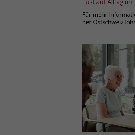
Lust auf Alltag mi
Für mehr Informat
der Ostschweiz loh