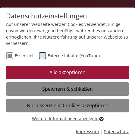
Datenschutzeinstellungen
Auf unserer Webseite werden Cookies verwendet. Einige
davon werden zwingend benötigt, während es uns andere
ermöglichen, Ihre Nutzererfahrung auf unserer Webseite zu
verbessern.
Essenziell
Externe Inhalte (YouTube)
10.06.2025
Liebenau baut Angebot in
Alle akzeptieren
Oberhelfenschwil um
Speichern & schließen
OBERHELFENSCHWIL: Die Liebenau
Nur essenzielle Cookies akzeptieren
Dorfplatz richtet das Leistungsangebot
neu aus
Weitere Informationen anzeigen
Essenziell
Essenzielle Cookies werden für grundlegende Funktionen
Impressum
|
Datenschutz