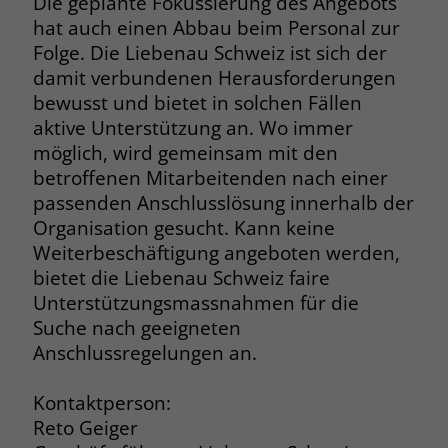
Die geplante Fokussierung des Angebots
hat auch einen Abbau beim Personal zur
Name
__cf_bm
Folge. Die Liebenau Schweiz ist sich der
Anbieter
.fonts.net
damit verbundenen Herausforderungen
bewusst und bietet in solchen Fällen
Laufzeit
30 Minuten
aktive Unterstützung an. Wo immer
möglich, wird gemeinsam mit den
This cookie, set by Cloudflare, is used to
Zweck
betroffenen Mitarbeitenden nach einer
support Cloudflare Bot Management.
passenden Anschlusslösung innerhalb der
Organisation gesucht. Kann keine
Weiterbeschäftigung angeboten werden,
bietet die Liebenau Schweiz faire
Unterstützungsmassnahmen für die
Suche nach geeigneten
Anschlussregelungen an.
Kontaktperson:
Reto Geiger