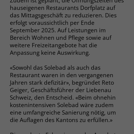
Zudem ist geplant, die Öffnungszeiten des
hauseigenen Restaurants Dorfplatz auf
das Mittagsgeschäft zu reduzieren. Dies
Name
PHPSESSID
erfolgt voraussichtlich per Ende
Anbieter
stiftung-liebenau.ch
September 2025. Auf Leistungen im
Bereich Wohnen und Pflege sowie auf
Laufzeit
Session
weitere Freizeitangebote hat die
Anpassung keine Auswirkung.
Behält die Zustände des Benutzers bei
Zweck
allen Seitenanfragen bei.
«Sowohl das Solebad als auch das
Restaurant waren in den vergangenen
Name
cookie_optin
Jahren stark defizitär», begründet Reto
Geiger, Geschäftsführer der Liebenau
Anbieter
www.stiftung-liebenau.ch
Schweiz, den Entscheid. «Beim ohnehin
kostenintensiven Solebad wäre zudem
Laufzeit
1 Monat
eine umfangreiche Sanierung nötig, um
Behält die Zustimmung des Benutzers
die Auflagen des Kantons zu erfüllen.»
Zweck
zum Cookie Opt-In