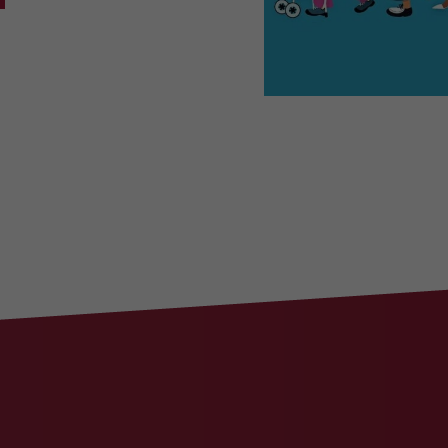
Name
PHPSESSID
Anbieter
stiftung-liebenau.ch
Laufzeit
Session
Behält die Zustände des Benutzers bei allen
Zweck
Seitenanfragen bei.
Name
cookie_optin
Anbieter
www.stiftung-liebenau.ch
Laufzeit
1 Monat
Behält die Zustimmung des Benutzers zum
Zweck
Cookie Opt-In