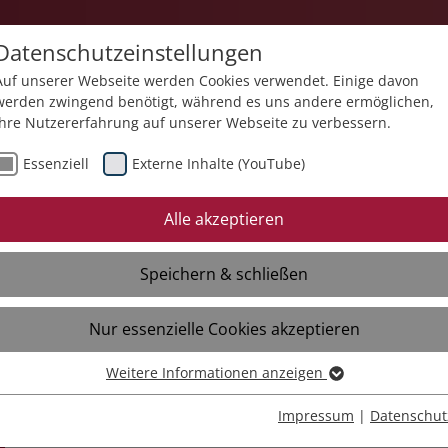
Datenschutzeinstellungen
Auf unserer Webseite werden Cookies verwendet. Einige davon
werden zwingend benötigt, während es uns andere ermöglichen,
Ihre Nutzererfahrung auf unserer Webseite zu verbessern.
e
Standorte
Über uns
Aktuelles
Essenziell
Externe Inhalte (YouTube)
Neues
Mediathek
Termine
Alle akzeptieren
Liebenau Schweiz
Speichern & schließen
Stiftung Liebenau
Nur essenzielle Cookies akzeptieren
Weitere Informationen anzeigen
Essenziell
Essenzielle Cookies werden für grundlegende Funktionen der
Impressum
|
Datenschut
Webseite benötigt. Dadurch ist gewährleistet, dass die Webseite