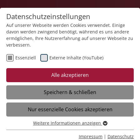
Datenschutzeinstellungen
Auf unserer Webseite werden Cookies verwendet. Einige
davon werden zwingend benötigt, während es uns andere
ermöglichen, Ihre Nutzererfahrung auf unserer Webseite zu
verbessern.
Essenziell
Externe Inhalte (YouTube)
Zurück
Alle akzeptieren
Speichern & schließen
29.06.2026
Nur essenzielle Cookies akzeptieren
Liebenau Neckertal: Kinonachmittag
Weitere Informationen anzeigen
Essenziell
14:30
- 16:30
Uhr
Essenzielle Cookies werden für grundlegende Funktionen
Impressum
|
Datenschutz